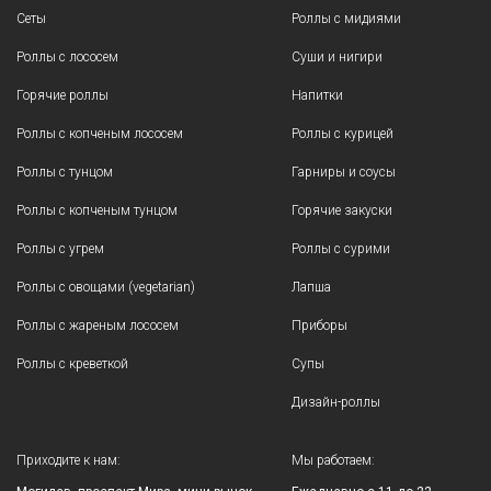
Сеты
Роллы с мидиями
Роллы с лососем
Суши и нигири
Горячие роллы
Напитки
Роллы с копченым лососем
Роллы с курицей
Роллы с тунцом
Гарниры и соусы
Роллы с копченым тунцом
Горячие закуски
Роллы с угрем
Роллы с сурими
Роллы с овощами (vegetarian)
Лапша
Роллы с жареным лососем
Приборы
Роллы с креветкой
Супы
Дизайн-роллы
Приходите к нам:
Мы работаем: