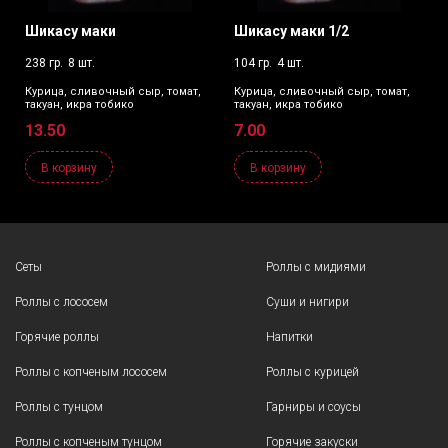
Шикасу маки
Шикасу маки 1/2
238 гр.
8 шт.
104 гр.
4 шт.
Курица, сливочный сыр, томат,
Курица, сливочный сыр, томат,
такуан, икра тобико
такуан, икра тобико
13.50
7.00
В корзину
В корзину
Сеты
Роллы с мидиями
Роллы с лососем
Суши и нигири
Горячие роллы
Напитки
Роллы с копченым лососем
Роллы с курицей
Роллы с тунцом
Гарниры и соусы
Роллы с копченым тунцом
Горячие закуски